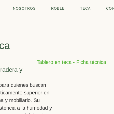
NOSOTROS
ROBLE
TECA
CO
eca
uradera y
l para quienes buscan
éticamente superior en
na y mobiliario. Su
sistencia a la humedad y