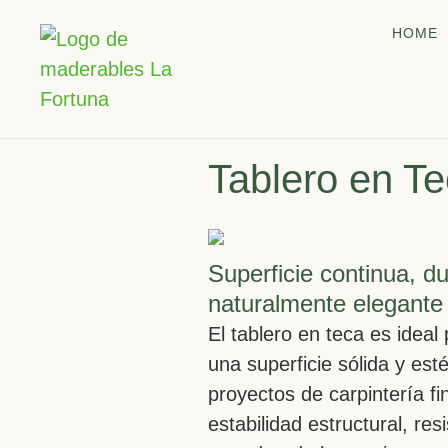
Ir
HOME
al
contenido
Tablero en T
Superficie continua, d
naturalmente elegante
El tablero en teca es idea
una superficie sólida y est
proyectos de carpintería fi
estabilidad estructural, re