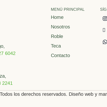
bui
MENÚ PRINCIPAL
SÍ
Home
Nosotros
Roble
Teca
go,
27 6042
Contacto
za,
8 2241
Todos los derechos reservados. Diseño web y ma