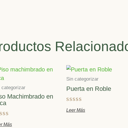
roductos Relacionad
Sin categorizar
 categorizar
Puerta en Roble
so Machimbrado en
ca
Valorado
Leer Más
con
0
alorado
er Más