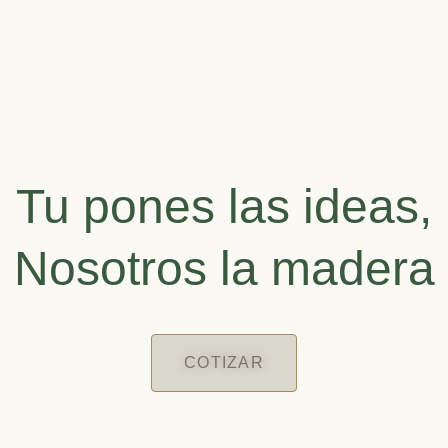
de
on
5
e
Tu pones las ideas,
Nosotros la madera
COTIZAR